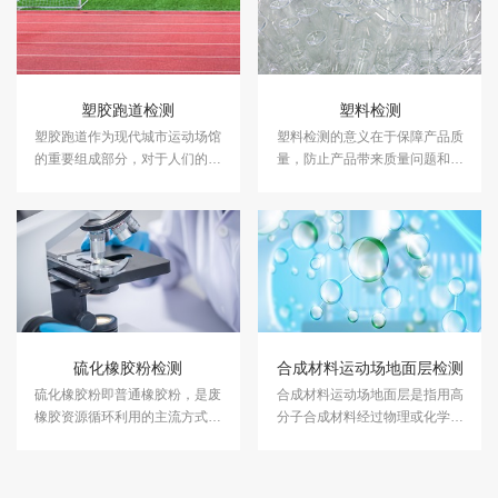
塑胶跑道检测
塑料检测
塑胶跑道作为现代城市运动场馆
塑料检测的意义在于保障产品质
的重要组成部分，对于人们的健
量，防止产品带来质量问题和安
康和运动品质具有着至关重要的
全隐患。中科检测是独立的第三
作用。中科检测开展塑胶跑道检
方检测机构，专注于塑料性能检
测及其他各类运动场地检测。
测、塑料成分分析等领域的检
测，并出具具有CMA资质的塑料
检测报告。
硫化橡胶粉检测
合成材料运动场地面层检测
硫化橡胶粉即普通橡胶粉，是废
合成材料运动场地面层是指用高
橡胶资源循环利用的主流方式之
分子合成材料经过物理或化学作
一，可适用于橡胶与非橡胶工业
用铺装而成的运动场地表层。 中
领域不同场合中。中科检测开展
科检测开展合成材料运动场地面
硫化橡胶粉检测服务，具备
层检测服务，具备CMA、CNAS