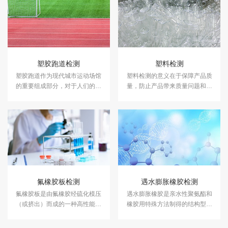
塑胶跑道检测
塑料检测
塑胶跑道作为现代城市运动场馆
塑料检测的意义在于保障产品质
的重要组成部分，对于人们的健
量，防止产品带来质量问题和安
康和运动品质具有着至关重要的
全隐患。中科检测是独立的第三
作用。中科检测开展塑胶跑道检
方检测机构，专注于塑料性能检
测及其他各类运动场地检测。
测、塑料成分分析等领域的检
测，并出具具有CMA资质的塑料
检测报告。
氟橡胶板检测
遇水膨胀橡胶检测
氟橡胶板是由氟橡胶经硫化模压
遇水膨胀橡胶是亲水性聚氨酯和
（或挤出）而成的一种高性能橡
橡胶用特殊方法制得的结构型遇
胶板材。在橡胶领域中，氟胶板
水膨胀防水橡胶。中科检测开展
凭借其独特的特性和广泛的应
遇水膨胀橡胶检测，具备CMA、