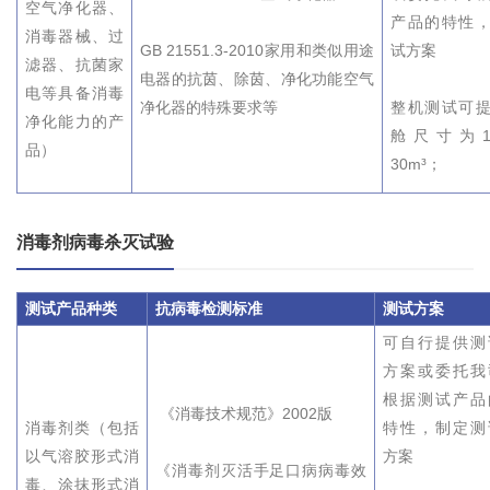
空气净化器、
产品的特性
消毒器械、过
GB 21551.3-2010家用和类似用途
试方案
滤器、抗菌家
电器的抗茵、除茵、净化功能空气
电等具备消毒
净化器的特殊要求等
整机测试可
净化能力的产
舱尺寸为1
品）
30m³；
消毒剂病毒杀灭试验
测试产品种类
抗病毒检测
标准
测试方案
可自行提供测
方案或委托我
根据测试产品
《消毒技术规范》2002版
消毒剂类（包括
特性，制定测
以气溶胶形式消
方案
《消毒剂灭活手足口病病毒效
毒、涂抹形式消