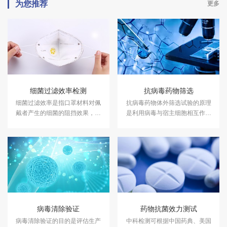
为您推荐
更多
细菌过滤效率检测
抗病毒药物筛选
细菌过滤效率是指口罩材料对佩
抗病毒药物体外筛选试验的原理
戴者产生的细菌的阻挡效果，主
是利用病毒与宿主细胞相互作用
要用于医用外科口罩和一次性使
的特点，通过观察抗病毒药物对
用医用口罩，这类产品有可能会
病毒和/或宿主细胞的作用效果，
在包装上标注BFE。中科检测开
从而评估药物对病毒感染的控制
展细菌过滤效率检测服务。
和治疗潜力。
病毒清除验证
药物抗菌效力测试
病毒清除验证的目的是评估生产
中科检测可根据中国药典、美国