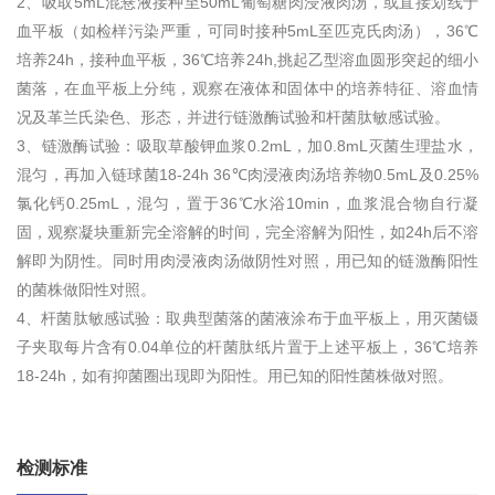
2、吸取5mL混悬液接种至50mL葡萄糖肉浸液肉汤，或直接划线于
血平板（如检样污染严重，可同时接种5mL至匹克氏肉汤），36℃
培养24h，接种血平板，36℃培养24h,挑起乙型溶血圆形突起的细小
菌落，在血平板上分纯，观察在液体和固体中的培养特征、溶血情
况及革兰氏染色、形态，并进行链激酶试验和杆菌肽敏感试验。
3、链激酶试验：吸取草酸钾血浆0.2mL，加0.8mL灭菌生理盐水，
混匀，再加入链球菌18-24h 36℃肉浸液肉汤培养物0.5mL及0.25%
氯化钙0.25mL，混匀，置于36℃水浴10min，血浆混合物自行凝
固，观察凝块重新完全溶解的时间，完全溶解为阳性，如24h后不溶
解即为阴性。同时用肉浸液肉汤做阴性对照，用已知的链激酶阳性
的菌株做阳性对照。
4、杆菌肽敏感试验：取典型菌落的菌液涂布于血平板上，用灭菌镊
子夹取每片含有0.04单位的杆菌肽纸片置于上述平板上，36℃培养
18-24h，如有抑菌圈出现即为阳性。用已知的阳性菌株做对照。
检测标准