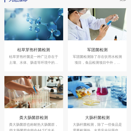
枯草芽孢杆菌检测
军团菌检测
枯草芽孢杆菌是一种广泛存在于
军团菌检测除了存在饮用水检测
土壤、水体、肠道等环境中的益
项目，食品检测项目中外，空
生菌，在环境保护、农业、饮食
调、水龙头、淋浴喷嘴也是军团
营养和健康保健等领域均有着重
菌滋生的重要场所。所以中央空
要的应用前景。中科检测开展枯
调系统、冷热水循环系统、冷凝
草芽孢杆菌检测。
脱水盘、空气加湿器等都要进行
定期菌落检测及鉴定。中科检测
开展军团菌检测服务，具备
CMA、CNAS资质认证。
粪大肠菌群检测
大肠杆菌检测
粪大肠菌群也称耐热大肠菌群，
大肠杆菌检测，除了一些食品是
指大肠菌群中能在44.5℃生长、
需要检测外，水质安全问题也需