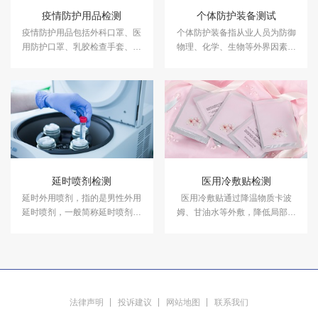
疫情防护用品检测
个体防护装备测试
疫情防护用品包括外科口罩、医
个体防护装备指从业人员为防御
用防护口罩、乳胶检查手套、速
物理、化学、生物等外界因素伤
干手消毒剂、护目镜、护目面
害所穿戴、配备和使用的劳动防
罩、护目面屏、隔离衣、防护服
护品。中科检测开展个体防护装
等。中科检测开展疫情防护用品
备测试服务，具备CMA、CNAS
检测，具备CMA、CNAS资质。
资质认证。
延时喷剂检测
医用冷敷贴检测
延时外用喷剂，指的是男性外用
医用冷敷贴通过降温物质卡波
延时喷剂，一般简称延时喷剂。
姆、甘油水等外敷，降低局部皮
属于成人用品类产品。中科检测
肤温度，以减轻局部皮肤的灼热
开展延时喷剂检测服务，具备
感、紧绷感、肿痛感和敏感。中
CMA、CNAS资质认证。
科检测开展医用冷敷贴检测服
务，检测报告可用于医疗器械注
册。
法律声明
投诉建议
网站地图
联系我们