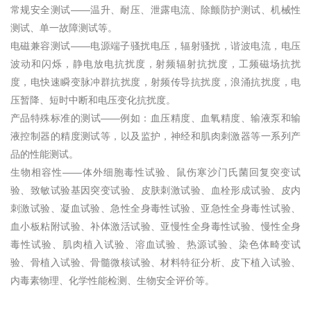
常规安全测试——温升、耐压、泄露电流、除颤防护测试、机械性
测试、单一故障测试等。
电磁兼容测试——电源端子骚扰电压，辐射骚扰，谐波电流，电压
波动和闪烁，静电放电抗扰度，射频辐射抗扰度，工频磁场抗扰
度，电快速瞬变脉冲群抗扰度，射频传导抗扰度，浪涌抗扰度，电
压暂降、短时中断和电压变化抗扰度。
产品特殊标准的测试——例如：血压精度、血氧精度、输液泵和输
液控制器的精度测试等，以及监护，神经和肌肉刺激器等一系列产
品的性能测试。
生物相容性——体外细胞毒性试验、鼠伤寒沙门氏菌回复突变试
验、致敏试验基因突变试验、皮肤刺激试验、血栓形成试验、皮内
刺激试验、凝血试验、急性全身毒性试验、亚急性全身毒性试验、
血小板粘附试验、补体激活试验、亚慢性全身毒性试验、慢性全身
毒性试验、肌肉植入试验、溶血试验、热源试验、染色体畸变试
验、骨植入试验、骨髓微核试验、材料特征分析、皮下植入试验、
内毒素物理、化学性能检测、生物安全评价等。