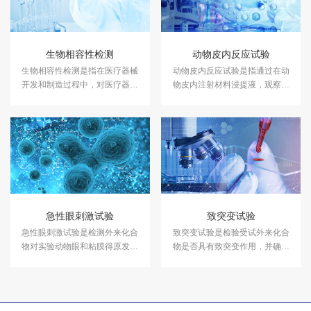
生物相容性检测
动物皮内反应试验
生物相容性检测是指在医疗器械
动物皮内反应试验是指通过在动
开发和制造过程中，对医疗器械
物皮内注射材料浸提液，观察材
与生物体接触时可能引发的生物
料在试验条件下产生刺激反应的
反应进行评估的一系列测试。
潜能的试验方法。
急性眼刺激试验
致突变试验
急性眼刺激试验是检测外来化合
致突变试验是检验受试外来化合
物对实验动物眼和粘膜得原发性
物是否具有致突变作用，并确定
刺激和腐蚀作用的急性试验，为
其对机体遗传物质及遗传过程的
人类眼和粘膜接触该受试物的潜
影响。中科检测具有致突变试验
在危害提供资料。中科检测毒理
的CMA&CNAS资质，可对各类
检测中心可提供急性眼刺激试验
样品做致突变试验，出具第三方