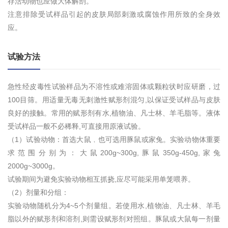
存活动物也应做大体解剖。
注意排除受试样品引起的皮肤局部刺激或腐蚀作用所致的全身效
应。
试验方法
急性经皮毒性试验样品为不溶性或难溶固体或颗粒状时应研磨，过
100目筛。用适量无毒无刺激性赋形剂混匀,以保证受试样品与皮肤
良好的接触。常用的赋形剂有水,植物油、凡士林、羊毛脂等。液体
受试样品一般不必稀释,可直接用原液试验。
（1）试验动物：首选大鼠﹐也可选用豚鼠或家兔。实验动物体重要
求范围分别为：大鼠200g~300g,豚鼠350g-450g,家兔
2000g~3000g。
试验期间为避免实验动物相互抓挠,应尽可能采用单笼喂养。
（2）剂量和分组：
实验动物随机分为4~5个剂量组。若使用水,植物油、凡士林、羊毛
脂以外的赋形剂和溶剂,则需设赋形剂对照组。豚鼠或大鼠每一剂量