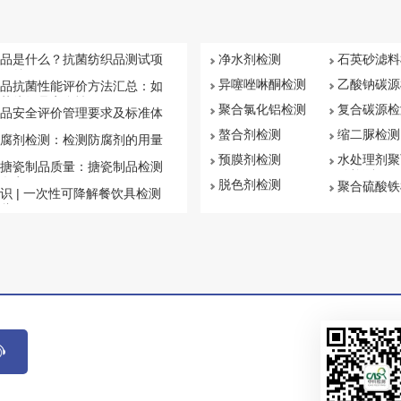
品是什么？抗菌纺织品测试项
净水剂检测
石英砂滤料
汇总
异噻唑啉酮检测
乙酸钠碳源
品抗菌性能评价方法汇总：如
菌纺织品安全性
聚合氯化铝检测
复合碳源检
品安全评价管理要求及标准体
螯合剂检测
缩二脲检测
腐剂检测：检测防腐剂的用量
预膜剂检测
水处理剂聚
搪瓷制品质量：搪瓷制品检测
钠检测
盘点
脱色剂检测
聚合硫酸铁
识 | 一次性可降解餐饮具检测
些