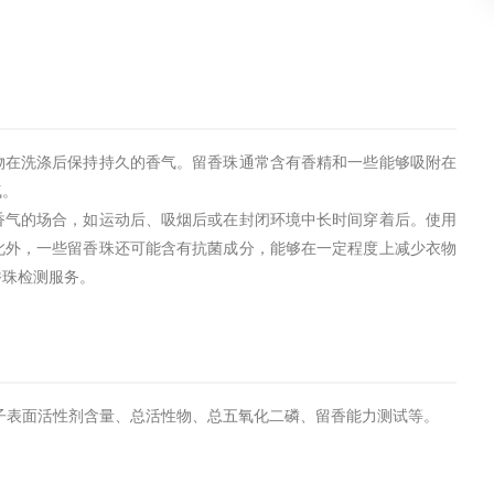
物在洗涤后保持持久的香气。留香珠通常含有香精和一些能够吸附在
气。
香气的场合，如运动后、吸烟后或在封闭环境中长时间穿着后。使用
此外，一些留香珠还可能含有抗菌成分，能够在一定程度上减少衣物
香珠检测服务。
子表面活性剂含量、总活性物、总五氧化二磷、留香能力测试等。