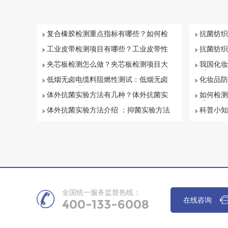
复合橡胶检测重点指标有哪些？如何检
抗菌纺织
测复合橡胶性能
目与标准
工业皮带检测项目有哪些？工业皮带性
抗菌纺织
能检测标准介绍
何检测抗
夹芯板检测怎么做？夹芯板检测项目大
我国化妆
盘点
系解析
低烟无卤电缆料阻燃性测试：低烟无卤
化妆品防
电缆料物理机械性能测试
有否超标
体外抗菌实验方法有几种？体外抗菌实
如何检测
验的样品要求
重要指标
体外抗菌实验方法介绍 ：抑菌实验方法
科普小知
和杀菌实验方法
项目有哪
全国统一服务监督热线：
在线咨询
400-133-6008