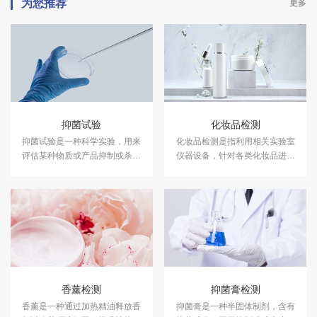
为您推荐
更多
抑菌试验
化妆品检测
抑菌试验是一种科学实验，用来
化妆品检测是指利用相关实验室
评估某种物质或产品抑制或杀灭
仪器设备，针对各类化妆品进行
细菌的能力。中科检测开展消毒
成分含量等检测，以符合国家法
产品抑菌剂的抑菌试验，及日化
规及标准，保证化妆品的卫生质
产品抑菌试验服务，具备CMA、
量和使用安全，保障消费者健
CNAS资质认证.
康。中科检测开展化妆品检测服
务，具备CMA、CNAS资质认
证。
香薰检测
抑菌膏检测
香薰是一种通过加热精油释放香
抑菌膏是一种半固体制剂，含有