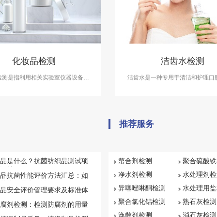
化妆品检测
洁齿水检测
检测是指利用相关实验室仪器设备，
洁齿水是一种专用于清洁和护理口
类化妆品进行成分含量等检测，以符
液体产品，中科检测可提供洁齿
法规及标准，保证化妆品的卫生质量
务，检测报告具备CMA资质
安全，保障消费者健康。中科检测开
检测服务，具备CMA、CNAS资质
推荐服务
认证。
品是什么？抗菌纺织品测试项
螯合剂检测
聚合硫酸铁
汇总
净水剂检测
水处理剂检
品抗菌性能评价方法汇总：如
菌纺织品安全性
异噻唑啉酮检测
水处理用盐
品安全评价管理要求及标准体
聚合氯化铝检测
熟石灰检测
腐剂检测：检测防腐剂的用量
涣散剂检测
消石灰检测