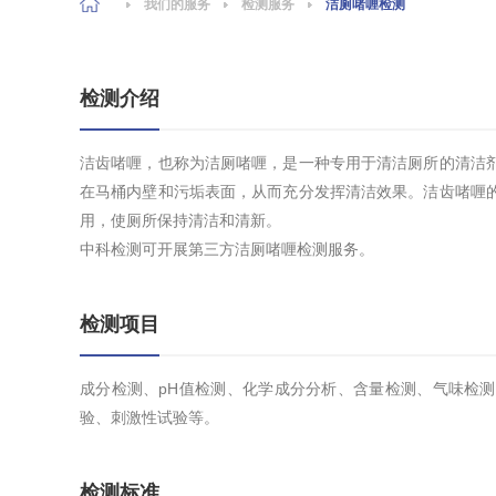
我们的服务
检测服务
洁厕啫喱检测
检测介绍
洁齿啫喱，也称为洁厕啫喱，是一种专用于清洁厕所的清洁
在马桶内壁和污垢表面，从而充分发挥清洁效果。洁齿啫喱
用，使厕所保持清洁和清新。
中科检测可开展第三方洁厕啫喱检测服务。
检测项目
成分检测、pH值检测、化学成分分析、含量检测、气味检
验、刺激性试验等。
检测标准