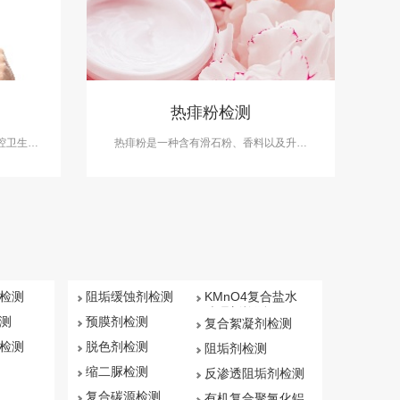
热痱粉检测
腔卫生的
热痱粉是一种含有滑石粉、香料以及升华
水检测服
硫、薄荷脑、氧化锌、百里酚和水杨酸等成
。
分的祛痱产品。中科检测可开展第三方热痱
粉检测服务。
检测
阻垢缓蚀剂检测
KMnO4复合盐水
处理剂检测
测
预膜剂检测
复合絮凝剂检测
检测
脱色剂检测
阻垢剂检测
缩二脲检测
反渗透阻垢剂检测
复合碳源检测
有机复合聚氯化铝