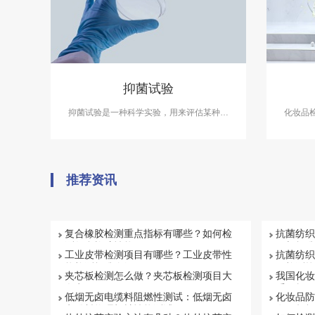
抑菌试验
抑菌试验是一种科学实验，用来评估某种物
化妆品
质或产品抑制或杀灭细菌的能力。中科检测
针对各
开展消毒产品抑菌剂的抑菌试验，及日化产
合国家
品抑菌试验服务，具备CMA、CNAS资质认
和使用
证.
展化妆品
推荐资讯
复合橡胶检测重点指标有哪些？如何检
抗菌纺织
测复合橡胶性能
目与标准
工业皮带检测项目有哪些？工业皮带性
抗菌纺织
能检测标准介绍
何检测抗
夹芯板检测怎么做？夹芯板检测项目大
我国化妆
盘点
系解析
低烟无卤电缆料阻燃性测试：低烟无卤
化妆品防
电缆料物理机械性能测试
有否超标