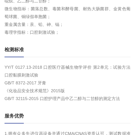
噁烷、乙二醇与二甘醇；
微生物指标：菌落总数、毒菌和酵母菌、耐热大肠菌群、金黄色葡
萄球菌、铜绿假单胞菌；
重金属含量：汞、铅、砷、镉；
毒理学指标：口腔刺激试验；
检测标准
YY/T 0127.13-2018 口腔医疗器械生物学评价 第2单元：试验方法
口腔黏膜刺激试验
GB/T 8372-2017 牙膏
《化妆品安全技术规范》2015版
GB/T 32115-2015 口腔护理产品中乙二醇与二甘醇的测定方法
服务优势
1.拥有众多先进仪器设备并通过CMA/CNAS资质认可，测试数据准