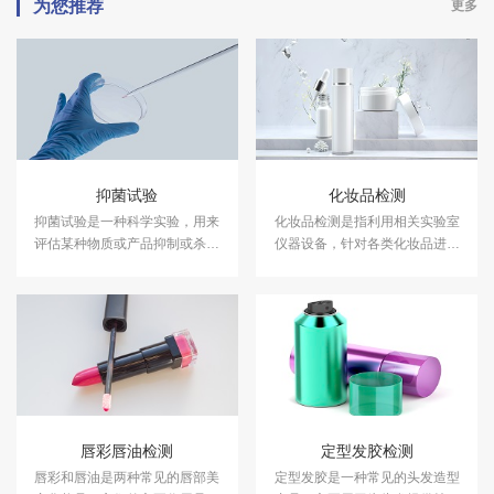
为您推荐
更多
抑菌试验
化妆品检测
抑菌试验是一种科学实验，用来
化妆品检测是指利用相关实验室
评估某种物质或产品抑制或杀灭
仪器设备，针对各类化妆品进行
细菌的能力。中科检测开展消毒
成分含量等检测，以符合国家法
产品抑菌剂的抑菌试验，及日化
规及标准，保证化妆品的卫生质
产品抑菌试验服务，具备CMA、
量和使用安全，保障消费者健
CNAS资质认证.
康。中科检测开展化妆品检测服
务，具备CMA、CNAS资质认
证。
唇彩唇油检测
定型发胶检测
唇彩和唇油是两种常见的唇部美
定型发胶是一种常见的头发造型