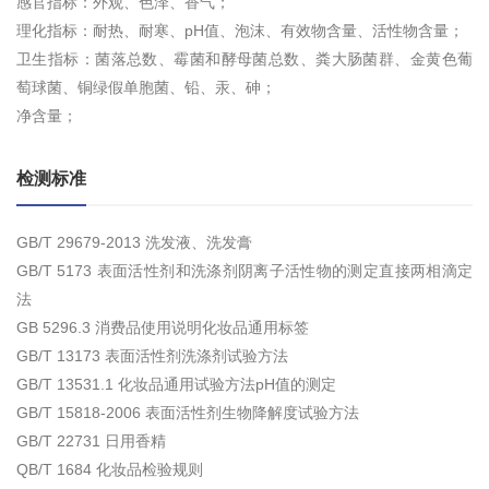
感官指标：外观、色泽、香气；
理化指标：耐热、耐寒、pH值、泡沫、有效物含量、活性物含量；
卫生指标：菌落总数、霉菌和酵母菌总数、粪大肠菌群、金黄色葡
萄球菌、铜绿假单胞菌、铅、汞、砷；
净含量；
检测标准
GB/T 29679-2013 洗发液、洗发膏
GB/T 5173 表面活性剂和洗涤剂阴离子活性物的测定直接两相滴定
法
GB 5296.3 消费品使用说明化妆品通用标签
GB/T 13173 表面活性剂洗涤剂试验方法
GB/T 13531.1 化妆品通用试验方法pH值的测定
GB/T 15818-2006 表面活性剂生物降解度试验方法
GB/T 22731 日用香精
QB/T 1684 化妆品检验规则