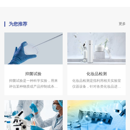
为您推荐
更多
抑菌试验
化妆品检测
抑菌试验是一种科学实验，用来
化妆品检测是指利用相关实验室
评估某种物质或产品抑制或杀灭
仪器设备，针对各类化妆品进行
细菌的能力。中科检测开展消毒
成分含量等检测，以符合国家法
产品抑菌剂的抑菌试验，及日化
规及标准，保证化妆品的卫生质
产品抑菌试验服务，具备CMA、
量和使用安全，保障消费者健
CNAS资质认证.
康。中科检测开展化妆品检测服
务，具备CMA、CNAS资质认
证。