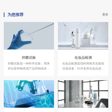
为您推荐
更多
抑菌试验
化妆品检测
抑菌试验是一种科学实验，用来
化妆品检测是指利用相关实验室
评估某种物质或产品抑制或杀灭
仪器设备，针对各类化妆品进行
细菌的能力。中科检测开展消毒
成分含量等检测，以符合国家法
产品抑菌剂的抑菌试验，及日化
规及标准，保证化妆品的卫生质
产品抑菌试验服务，具备CMA、
量和使用安全，保障消费者健
CNAS资质认证.
康。中科检测开展化妆品检测服
务，具备CMA、CNAS资质认
证。