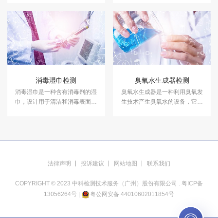
产品抑菌剂的抑菌试验，及日化
规及标准，保证化妆品的卫生质
产品抑菌试验服务，具备CMA、
量和使用安全，保障消费者健
CNAS资质认证.
康。中科检测开展化妆品检测服
务，具备CMA、CNAS资质认
证。
消毒湿巾检测
臭氧水生成器检测
消毒湿巾是一种含有消毒剂的湿
臭氧水生成器是一种利用臭氧发
巾，设计用于清洁和消毒表面或
生技术产生臭氧水的设备，它通
皮肤。中科检测开展消毒湿巾检
过在水中溶解臭氧气体来制备具
测服务。
有消毒和杀菌作用的臭氧水。中
科检测开展臭氧水生成器检测服
务，具备CMA/CNAS资质认证。
法律声明
投诉建议
网站地图
联系我们
COPYRIGHT © 2023 中科检测技术服务（广州）股份有限公司 .
粤ICP备
13056264号
|
粤公网安备 44010602011854号