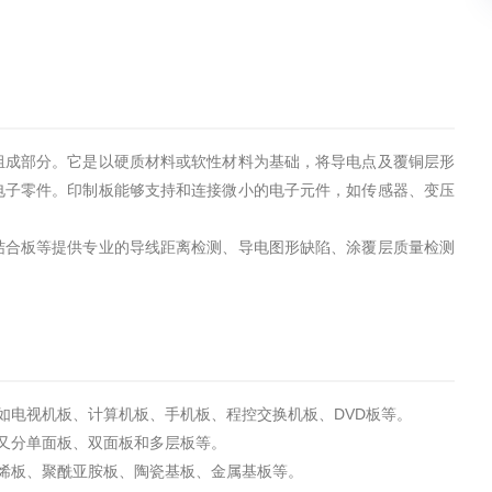
组成部分。它是以硬质材料或软性材料为基础，将导电点及覆铜层形
电子零件。印制板能够支持和连接微小的电子元件，如传感器、变压
结合板等提供专业的导线距离检测、导电图形缺陷、涂覆层质量检测
如电视机板、计算机板、手机板、程控交换机板、DVD板等。
又分单面板、双面板和多层板等。
烯板、聚酰亚胺板、陶瓷基板、金属基板等。