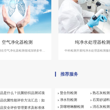
空气净化器检测
纯净水处理器检
测在空气净化器检测领域深耕多年，
中科检测开展纯净水处理器检测服
A和CNAS双资质认证、行业领先的
CMA、CNAS资质认证，检测报告
净化器检测中心。
理涉水产品卫生批件。
推荐服务
品是什么？抗菌纺织品测试项
螯合剂检测
熟石灰检测
汇总
净水剂检测
石英砂滤料
品抗菌性能评价方法汇总：如
菌纺织品安全性
异噻唑啉酮检测
消石灰检测
品安全评价管理要求及标准体