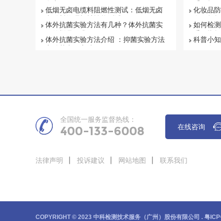
盘点
系解析
低烟无卤电缆料阻燃性测试：低烟无卤
化妆品防
电缆料物理机械性能测试
有否超标
体外抗菌实验方法有几种？体外抗菌实
如何检测
验的样品要求
重要指标
体外抗菌实验方法介绍 ：抑菌实验方法
科普小知
和杀菌实验方法
项目有哪
全国统一服务监督热线：
在线咨询
400-133-6008
法律声明
投诉建议
网站地图
联系我们
COPYRIGHT © 2023 中科检测技术服务（广州）股份有限公司 .
粤ICP