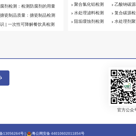
聚合氯化铝检测
乙酸钠碳源
腐剂检测：检测防腐剂的用量
水处理滤料检测
复合碳源检
搪瓷制品质量：搪瓷制品检测
盘点
阻垢缓蚀剂检测
水处理剂聚
识 | 一次性可降解餐饮具检测
钠检测
些
官方公众
备13056264号
|
粤公网安备 44010602011854号