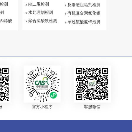
检测
缩二脲检测
反渗透阻垢剂检测
测
水处理剂检测
有机复合聚氯化铝
检测
丙烯酸
聚合硫酸铁检测
单过硫酸氢钾泡腾
片检测
号
官方小程序
客服微信