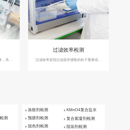
测
过滤效率检测
务，具备
过滤效率是指过滤器所捕集的粒子重量或数
可用于办
量与过滤前空气中含有的粒子重量或数量之
比，用百分率表示。中科检测开展过滤效率
检测。
涣散剂检测
KMnO4复合盐水
处理剂检测
检测
预膜剂检测
复合絮凝剂检测
脱色剂检测
阻垢剂检测