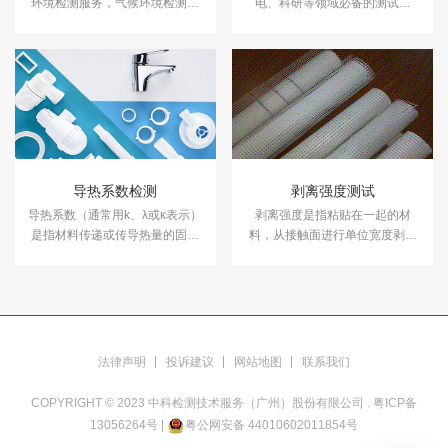
环境检测服务，气候环境检测设
电、科研等领域必备的测试项
备有盐雾试验箱、气体腐蚀箱、
目，用于测试和确定电工、电子
高低温试验箱、高低温交变湿热
及其他产品及材料进行高温、低
箱，温度冲击试验箱等，能满足
温、交变湿热度或恒定试验的温
各种产品的气候环境检测需求。
度环境变化后的参数及性能。
导热系数检测
剥离强度测试
导热系数（通常用k、λ或κ表示）
剥离强度是指粘贴在一起的材
是指材料传递或传导热量的固有
料，从接触面进行单位宽度剥离
能力。中科检测可靠性能测试实
时所需要的最大力。
验室可提供导热系数检测服务。
法律声明
投诉建议
网站地图
联系我们
COPYRIGHT © 2023 中科检测技术服务（广州）股份有限公司 .
粤ICP备
13056264号
|
粤公网安备 44010602011854号