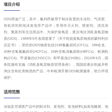
项目介绍
ODS用途广泛，其中，氟利昂被用于制冷装置的冷冻剂、气溶胶、
有机溶剂和泡沫发泡等产品中；常用作灭火剂、喷射剂、清洗溶
剂、熏蒸剂等生活用品中。为保护臭氧层，逐步淘汰消耗臭氧层物
质(ODS)，1989年9月各国签署了《关于耗损臭氧层物质的蒙特利尔
议定书》，管控的ODS物质包括15种氯氟烷经(CFCs)、3种哈龙、
40种含氢氯氟烷经(HCFCs)、34种含氢溴氟烷怪(HBFCs)、检测机
构(CC4)、甲基氯仿(CH3CC3）和甲基溴(CH3Br)，2010年6月，国
务院颁布实施《消耗臭氧层物质管理条例》，我国拟逐步削减并终
淘汰含有此类物质的产品，中科检测开展ODS检测服务，助力环境
保护。
适用范围
冰箱及空调类产品中的制冷剂、发泡剂、发泡材料(如发泡橡胶、泡