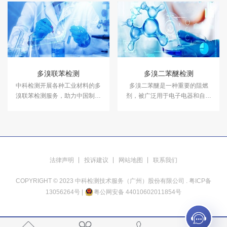
箱，温度冲击试验箱等，能满足
温、交变湿热度或恒定试验的温
各种产品的气候环境检测需求。
度环境变化后的参数及性能。
多溴联苯检测
多溴二苯醚检测
中科检测开展各种工业材料的多
多溴二苯醚是一种重要的阻燃
溴联苯检测服务，助力中国制造
剂，被广泛用于电子电器和自动
产品合规进入欧盟市场。
控制设备、建材、纺织品、家具
等多种产品中。中科检测开展多
溴二苯醚检测。
法律声明
投诉建议
网站地图
联系我们
COPYRIGHT © 2023 中科检测技术服务（广州）股份有限公司 .
粤ICP备
13056264号
|
粤公网安备 44010602011854号