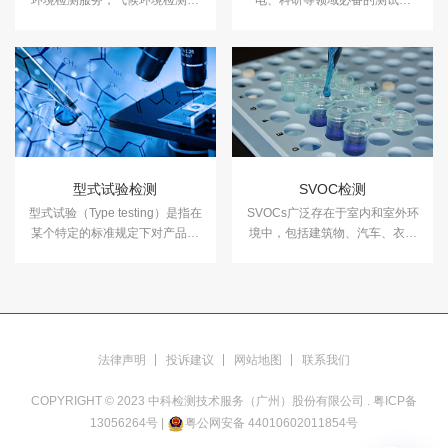
环境检测服务，气候环境检测设
电、科研等领域必备的测试项
备有盐雾试验箱、气体腐蚀箱、
目，用于测试和确定电工、电子
高低温试验箱、高低温交变湿热
及其他产品及材料进行高温、低
箱，温度冲击试验箱等，能满足
温、交变湿热度或恒定试验的温
各种产品的气候环境检测需求。
度环境变化后的参数及性能。
型式试验检测
SVOC检测
型式试验（Type testing）是指在
SVOCs广泛存在于室内和室外环
某个特定的标准规定下对产品进
境中，包括建筑物、汽车、衣物
行测试，以确定其是否符合该标
和食品中，对人体健康有一定的
准的要求。中科检测可提供型式
影响。中科检测开展SVOC检测
试验检测服务。
服务。
法律声明
投诉建议
网站地图
联系我们
COPYRIGHT © 2023 中科检测技术服务（广州）股份有限公司 .
粤ICP备
13056264号
|
粤公网安备 44010602011854号