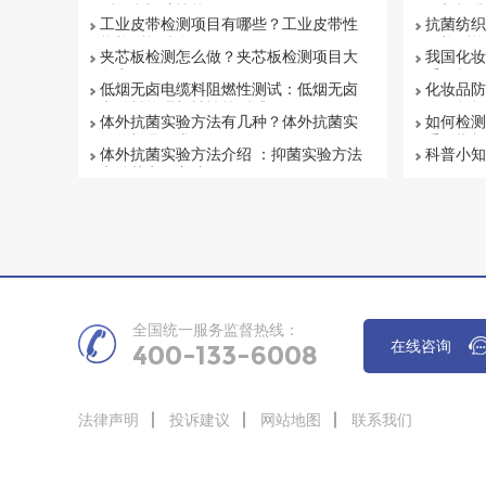
测复合橡胶性能
目与标准
工业皮带检测项目有哪些？工业皮带性
抗菌纺织
能检测标准介绍
何检测抗
夹芯板检测怎么做？夹芯板检测项目大
我国化妆
盘点
系解析
低烟无卤电缆料阻燃性测试：低烟无卤
化妆品防
电缆料物理机械性能测试
有否超标
体外抗菌实验方法有几种？体外抗菌实
如何检测
验的样品要求
重要指标
体外抗菌实验方法介绍 ：抑菌实验方法
科普小知
和杀菌实验方法
项目有哪
全国统一服务监督热线：
在线咨询
400-133-6008
法律声明
投诉建议
网站地图
联系我们