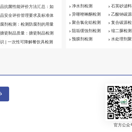
汇总
净水剂检测
石英砂滤料
品抗菌性能评价方法汇总：如
菌纺织品安全性
异噻唑啉酮检测
乙酸钠碳源
品安全评价管理要求及标准体
聚合氯化铝检测
复合碳源检
腐剂检测：检测防腐剂的用量
阻垢缓蚀剂检测
缩二脲检测
搪瓷制品质量：搪瓷制品检测
盘点
预膜剂检测
水处理剂聚
识 | 一次性可降解餐饮具检测
钠检测
些
官方公众