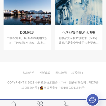
箱，温度冲击试验箱等，能满足
温、交变湿热度或恒定试验的温
各种产品的气候环境检测需求。
度环境变化后的参数及性能。
DGM检测
化学品安全技术说明书
中科检测可开展DGM检测相关服
化学品安全技术说明书（SDS）
务，可针对航空运输、水上运
是化学品安全管理的法定要求之
输、公路运输、铁道运输，对货
一，无论在国内贸易还是进出口
物的运输安全性作出鉴定和建
贸易中，都是化学品生产商或销
议。
售商必须向客户提供的重要信
息。
法律声明
投诉建议
网站地图
联系我们
COPYRIGHT © 2023 中科检测技术服务（广州）股份有限公司 .
粤ICP备
13056264号
|
粤公网安备 44010602011854号