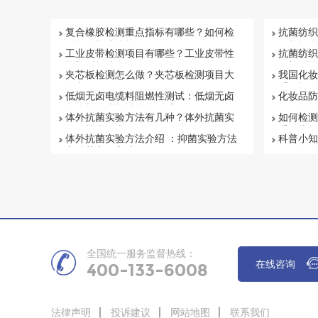
复合橡胶检测重点指标有哪些？如何检
抗菌纺织
测复合橡胶性能
目与标准
工业皮带检测项目有哪些？工业皮带性
抗菌纺织
能检测标准介绍
何检测抗
夹芯板检测怎么做？夹芯板检测项目大
我国化妆
盘点
系解析
低烟无卤电缆料阻燃性测试：低烟无卤
化妆品防
电缆料物理机械性能测试
有否超标
体外抗菌实验方法有几种？体外抗菌实
如何检测
验的样品要求
重要指标
体外抗菌实验方法介绍 ：抑菌实验方法
科普小知
和杀菌实验方法
项目有哪
全国统一服务监督热线：
在线咨询
400-133-6008
法律声明
投诉建议
网站地图
联系我们