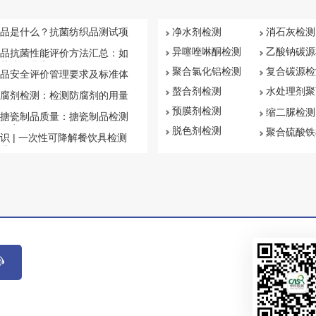
品是什么？抗菌纺织品测试项
净水剂检测
消石灰检测
汇总
异噻唑啉酮检测
乙酸钠碳源
品抗菌性能评价方法汇总：如
菌纺织品安全性
聚合氯化铝检测
复合碳源检
品安全评价管理要求及标准体
螯合剂检测
水处理剂聚
腐剂检测：检测防腐剂的用量
钠检测
预膜剂检测
缩二脲检测
搪瓷制品质量：搪瓷制品检测
盘点
脱色剂检测
聚合硫酸铁
识 | 一次性可降解餐饮具检测
些