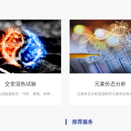
交变湿热试验
元素价态分析
热试验是航空、汽车、家电、科研等
元素价态分析是指研究元素存在形
备的测试项目，用于测试和确定电
否活化的重要内容。中科检测可提
子及其他产品及材料进行高温、低
态分析服务，检测报告具备CMA、C
变湿热度或恒定试验的温度环境变化
质。
后的参数及性能。
推荐服务