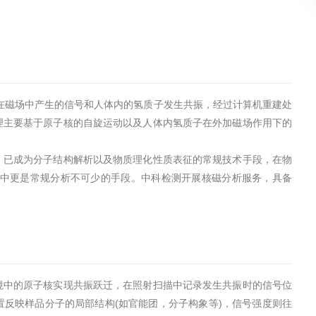
在磁场中产生的信号和人体内的氢质子发生共振，经过计算机重建处
理主要基于原子核的自旋运动以及人体内氢质子在外加磁场作用下的
，已成为分子结构解析以及物质理化性质表征的常规技术手段，在物
学中更是常规分析不可少的手段。中科检测开展核磁分析服务，具备
境中的原子核实现共振跃迁，在照射扫描中记录发生共振时的信号位
反映样品分子的局部结构(如官能团，分子构象等)，信号强度则往