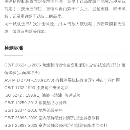
重锤借控制装置固定在滑筒的某一高度 ( 该高度由产品标准规定或
商定 ) ，按压控制钮，重锤即自由落于冲头上。提起重锤，取出试
板，记录重锤落于试板上的高度。
同一试板进行3 次冲击试验。用 4 倍放大镜观察，判断漆膜有无裂
纹、皱纹及剥落等现象。
检测标准
GB/T 20624.1-2006 色漆和清漆快速变形(耐冲击性)试验第1部分:落
锤试验(大面积冲头)
ASTM D 2794 -1993(1999) 有机涂层抗快速变形 ( 冲击 ) 的作用
GB/T 1732-1993 漆膜耐冲击测定法
ISO 6272：1993(E) 油漆与清漆 落锤试验
GB/T 19250-2013 聚氨酯防水涂料
GB/T 22374-2018 地坪涂装材料
GB/T 23996-2009 室内装饰装修用溶剂型金属板涂料
GB/T 23997-2009 室内装饰装修用溶剂型聚氨酯木器涂料