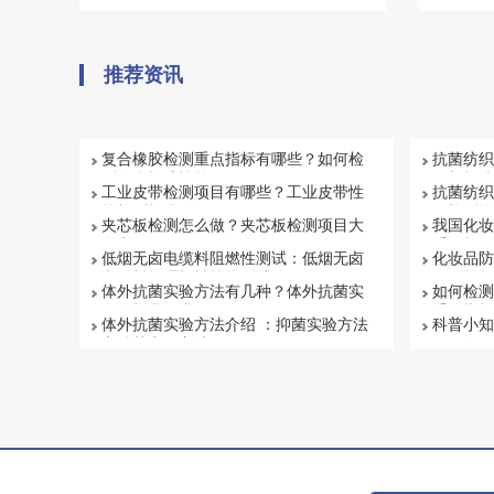
腐蚀箱、高低温试验箱、高低温交变湿热
工、电
箱，温度冲击试验箱等，能满足各种产品的
温、交
气候环境检测需求。
推荐资讯
复合橡胶检测重点指标有哪些？如何检
抗菌纺织
测复合橡胶性能
目与标准
工业皮带检测项目有哪些？工业皮带性
抗菌纺织
能检测标准介绍
何检测抗
夹芯板检测怎么做？夹芯板检测项目大
我国化妆
盘点
系解析
低烟无卤电缆料阻燃性测试：低烟无卤
化妆品防
电缆料物理机械性能测试
有否超标
体外抗菌实验方法有几种？体外抗菌实
如何检测
验的样品要求
重要指标
体外抗菌实验方法介绍 ：抑菌实验方法
科普小知
和杀菌实验方法
项目有哪