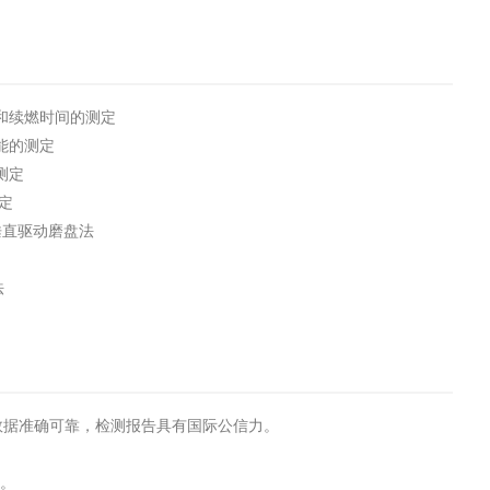
阴燃和续燃时间的测定
性能的测定
的测定
测定
 垂直驱动磨盘法
法
试数据准确可靠，检测报告具有国际公信力。
转。