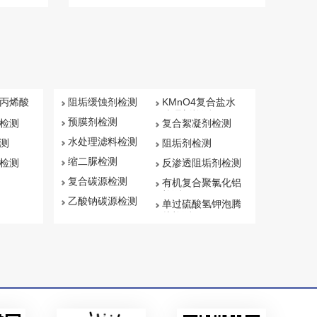
能力，可
理性能和化学性能的能力。中科检测开展耐
产品提供
火试验服务，具备CMA、CNAS资质认证。
。
丙烯酸
阻垢缓蚀剂检测
KMnO4复合盐水
处理剂检测
预膜剂检测
检测
复合絮凝剂检测
水处理滤料检测
测
阻垢剂检测
缩二脲检测
检测
反渗透阻垢剂检测
复合碳源检测
有机复合聚氯化铝
检测
乙酸钠碳源检测
单过硫酸氢钾泡腾
片检测