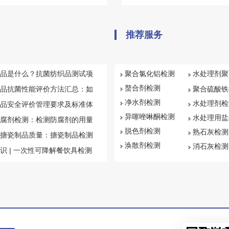
子及其他产品及材料进行高温、低
测试实验室具备各类可靠性能测试
变湿热度或恒定试验的温度环境变化
为塑料、泡沫塑料、薄膜、织物等
后的参数及性能。
专业的燃烧性能检测服务
推荐服务
品是什么？抗菌纺织品测试项
聚合氯化铝检测
水处理剂聚
汇总
钠检测
螯合剂检测
品抗菌性能评价方法汇总：如
聚合硫酸铁
菌纺织品安全性
净水剂检测
水处理剂检
品安全评价管理要求及标准体
异噻唑啉酮检测
水处理用盐
腐剂检测：检测防腐剂的用量
脱色剂检测
熟石灰检测
搪瓷制品质量：搪瓷制品检测
盘点
涣散剂检测
消石灰检测
识 | 一次性可降解餐饮具检测
些