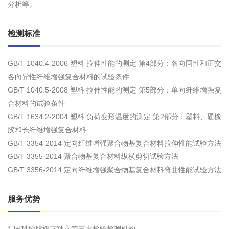
分析等。
检测标准
GB/T 1040.4-2006 塑料 拉伸性能的测定 第4部分：各向同性和正交
各向异性纤维增强复合材料的试验条件
GB/T 1040.5-2008 塑料 拉伸性能的测定 第5部分：单向纤维增强复
合材料的试验条件
GB/T 1634.2-2004 塑料 负荷变形温度的测定 第2部分：塑料、硬橡
胶和长纤维增强复合材料
GB/T 3354-2014 定向纤维增强聚合物基复合材料拉伸性能试验方法
GB/T 3355-2014 聚合物基复合材料纵横剪切试验方法
GB/T 3356-2014 定向纤维增强聚合物基复合材料弯曲性能试验方法
服务优势
1.国科控股旗下独立第三方检验检测机构。