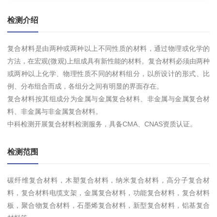
检测介绍
复合材料是由两种或两种以上不同性质的材料，通过物理或化学的
方法，在宏观(微观)上组成具有新性能的材料。复合材料必须由两种
或两种以上化学、物理性质不同的材料组分，以所设计的形式、比
例、分布组合而成，各组分之间有明显的界面存在。
复合材料按其组成分为金属与金属复合材料、非金属与金属复合材
料、非金属与非金属复合材料。
中科检测开展复合材料检测服务，具备CMA、CNAS资质认证。
检测范围
碳纤维复合材料，木塑复合材料，纳米复合材料，高分子复合材
料，复合材料电缆支架，金属复合材料，功能复合材料，复合材料
板，聚合物复合材料，石墨烯复合材料，新型复合材料，铝基复合