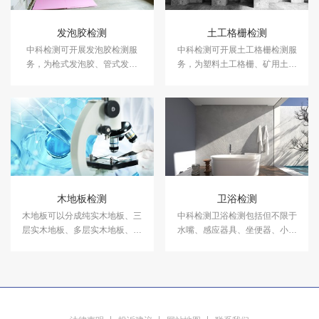
发泡胶检测
土工格栅检测
中科检测可开展发泡胶检测服
中科检测可开展土工格栅检测服
务，为枪式发泡胶、管式发泡
务，为塑料土工格栅、矿用土工
胶、门窗发泡胶、墙体发泡胶等
格栅、钢塑土工格栅等提供专业
提供专业的粘结强度、发泡倍
的拉伸强度、拉断伸长率、燃烧
数、硬度、抗剪强度等指标检测
性能测试等指标检测服务。
服务。
木地板检测
卫浴检测
木地板可以分成纯实木地板、三
中科检测卫浴检测包括但不限于
层实木地板、多层实木地板、强
水嘴、感应器具、坐便器、小便
化复合地板等种类，不同的木地
器、蹲便器、洗面器、冲洗阀、
板的性质也是千差万别。中科检
角阀、地漏、配件、软管、水
测开展木地板检测服务，具备
槽、花洒等产品。
CMA、CNAS资质认证。