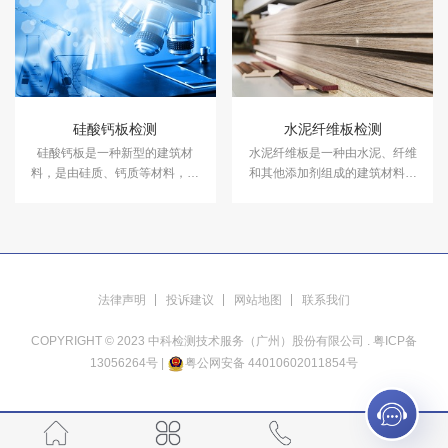
数、硬度、抗剪强度等指标检测
性能测试等指标检测服务。
服务。
硅酸钙板检测
水泥纤维板检测
硅酸钙板是一种新型的建筑材
水泥纤维板是一种由水泥、纤维
料，是由硅质、钙质等材料，经
和其他添加剂组成的建筑材料，
过高温、加压、蒸养等各种工序
其主要特点是耐碱、耐水、耐火
制作而成。中科检测开展硅酸钙
和耐候性好。中科检测开展水泥
板检测服务，具备CMA、CNAS
纤维板检测服务，具备CMA、
资质认证。
CNAS资质认证。
法律声明
投诉建议
网站地图
联系我们
COPYRIGHT © 2023 中科检测技术服务（广州）股份有限公司 .
粤ICP备
13056264号
|
粤公网安备 44010602011854号