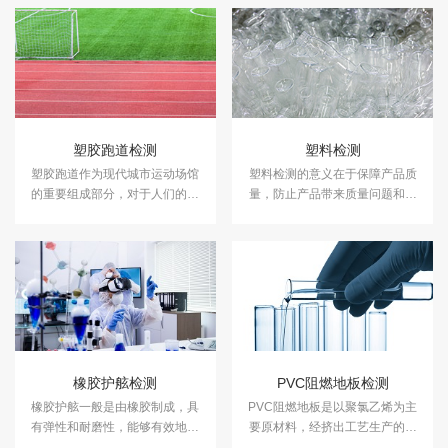
塑胶跑道检测
塑料检测
塑胶跑道作为现代城市运动场馆
塑料检测的意义在于保障产品质
的重要组成部分，对于人们的健
量，防止产品带来质量问题和安
康和运动品质具有着至关重要的
全隐患。中科检测是独立的第三
作用。中科检测开展塑胶跑道检
方检测机构，专注于塑料性能检
测及其他各类运动场地检测。
测、塑料成分分析等领域的检
测，并出具具有CMA资质的塑料
检测报告。
橡胶护舷检测
PVC阻燃地板检测
橡胶护舷一般是由橡胶制成，具
PVC阻燃地板是以聚氯乙烯为主
有弹性和耐磨性，能够有效地保
要原材料，经挤出工艺生产的软
护船体受到碰撞损伤。中科检测
质非发泡阻燃聚氯乙烯地板。中