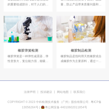
的重要组成部分，对于人们的健
量，防止产品带来质量问题和安
康和运动品质具有着至关重要的
全隐患。中科检测是独立的第三
作用。中科检测开展塑胶跑道检
方检测机构，专注于塑料性能检
测及其他各类运动场地检测。
测、塑料成分分析等领域的检
测，并出具具有CMA资质的塑料
检测报告。
橡胶弹簧检测
橡胶制品检测
橡胶弹簧是一种弹性减震器，弹
橡胶制品是指利用天然橡胶或合
性变形大，复位能力强，能吸收
成橡胶作为主要原料，通过一系
机器产生的振动、冲击和运行振
列工艺加工而成的各类产品。橡
动产生的噪声，是常见振动机械
胶制品广泛应用于工业领域和日
设备减震缓冲的重要配件。中科
常生活中。中科检测开展橡胶制
检测开展橡胶弹簧检测服务，具
品检测服务，具备CMA、CNAS
备CMA、CNAS资质认证。
资质认证。
法律声明
投诉建议
网站地图
联系我们
COPYRIGHT © 2023 中科检测技术服务（广州）股份有限公司 .
粤ICP备
13056264号
|
粤公网安备 44010602011854号