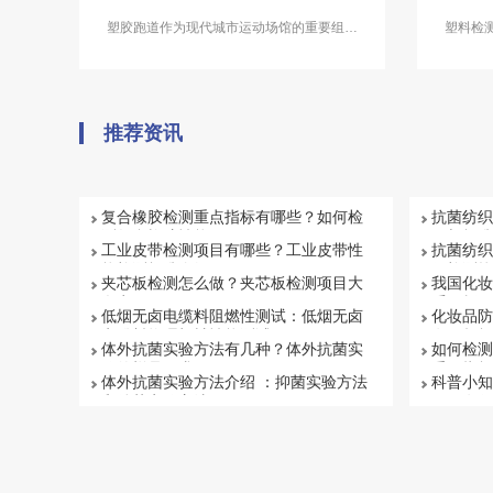
塑胶跑道作为现代城市运动场馆的重要组成
塑料检
部分，对于人们的健康和运动品质具有着至
品带来
关重要的作用。中科检测开展塑胶跑道检测
立的第
及其他各类运动场地检测。
测、塑
推荐资讯
复合橡胶检测重点指标有哪些？如何检
抗菌纺织
测复合橡胶性能
目与标准
工业皮带检测项目有哪些？工业皮带性
抗菌纺织
能检测标准介绍
何检测抗
夹芯板检测怎么做？夹芯板检测项目大
我国化妆
盘点
系解析
低烟无卤电缆料阻燃性测试：低烟无卤
化妆品防
电缆料物理机械性能测试
有否超标
体外抗菌实验方法有几种？体外抗菌实
如何检测
验的样品要求
重要指标
体外抗菌实验方法介绍 ：抑菌实验方法
科普小知
和杀菌实验方法
项目有哪