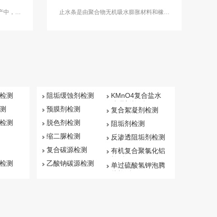
产中，例
止水条是由聚合物无机吸水膨胀材料和橡胶
零件等。
混合而成的，是建筑混凝土工程施工缝避免
者和工业
各种地下工程、水利工程、交通隧道施工、
品检测服
电厂冷却塔、市政给排水等漏水的材料。中
。
科检测开展止水条检测。
检测
阻垢缓蚀剂检测
KMnO4复合盐水
处理剂检测
测
预膜剂检测
复合絮凝剂检测
检测
脱色剂检测
阻垢剂检测
缩二脲检测
反渗透阻垢剂检测
复合碳源检测
有机复合聚氯化铝
检测
检测
乙酸钠碳源检测
单过硫酸氢钾泡腾
片检测