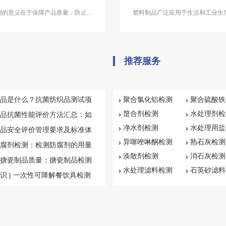
测的意义在于保障产品质量，防止产
塑料制品广泛应用于生活和工业生
质量问题和安全隐患。中科检测是独
如日用品、玩具、建筑材料、汽车
三方检测机构，专注于塑料性能检
这些产品的质量和使用安全对消费
料成分分析等领域的检测，并出具具
生产都至关重要。中科检测塑料制
有CMA资质的塑料检测报告。
务涵盖塑料各项性能检测
推荐服务
品是什么？抗菌纺织品测试项
聚合氯化铝检测
聚合硫酸铁
汇总
螯合剂检测
水处理剂检
品抗菌性能评价方法汇总：如
菌纺织品安全性
净水剂检测
水处理用盐
品安全评价管理要求及标准体
异噻唑啉酮检测
熟石灰检测
腐剂检测：检测防腐剂的用量
涣散剂检测
消石灰检测
搪瓷制品质量：搪瓷制品检测
盘点
水处理滤料检测
石英砂滤料
识 | 一次性可降解餐饮具检测
些