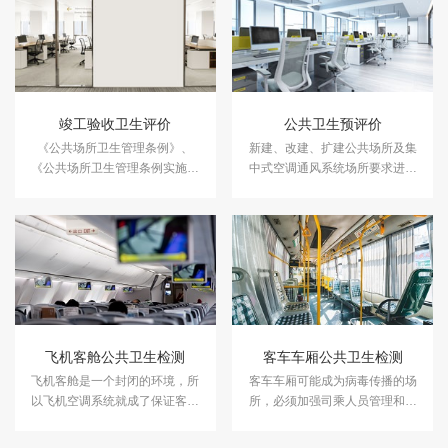
竣工验收卫生评价
公共卫生预评价
《公共场所卫生管理条例》、
新建、改建、扩建公共场所及集
《公共场所卫生管理条例实施细
中式空调通风系统场所要求进行
则》（卫生部令80号）及地方政
建设项目卫生评价，公共场所单
府的规定，对新建、改建、扩建
位应在选址和设计阶段进行公共
的公共场所项目，应进行项目公
卫生预评价。
共场所竣工验收卫生评价。
飞机客舱公共卫生检测
客车车厢公共卫生检测
飞机客舱是一个封闭的环境，所
客车车厢可能成为病毒传播的场
以飞机空调系统就成了保证客舱
所，必须加强司乘人员管理和公
空气清洁、防止病菌传播的关
共交通工具消毒，保障公共交通
键。中科检测开展飞机客舱公共
工具上人员的身体健康。中科检