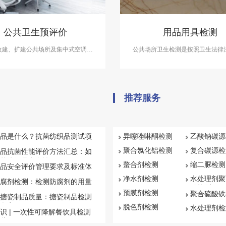
公共卫生预评价
用品用具检测
改建、扩建公共场所及集中式空调通
公共场所卫生检测是按照卫生法律
场所要求进行建设项目卫生评价，公
生标准、卫生规范的规定对场所
单位应在选址和设计阶段进行公共卫
量、微小气候、水质、采光、照明
生预评价。
公共用品用具等进行卫生检测，每
一次。
推荐服务
品是什么？抗菌纺织品测试项
异噻唑啉酮检测
乙酸钠碳源
汇总
聚合氯化铝检测
复合碳源检
品抗菌性能评价方法汇总：如
菌纺织品安全性
螯合剂检测
缩二脲检测
品安全评价管理要求及标准体
净水剂检测
水处理剂聚
腐剂检测：检测防腐剂的用量
钠检测
预膜剂检测
聚合硫酸铁
搪瓷制品质量：搪瓷制品检测
盘点
脱色剂检测
水处理剂检
识 | 一次性可降解餐饮具检测
些