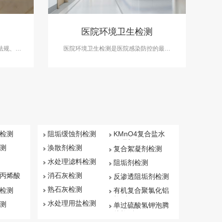
医院环境卫生检测
法规、卫
医院环境卫生检测是医院感染防控的最基
的空气质
础、最常规的工作内容之一，在医院消毒、
、噪声、
灭菌工作中必不可少。中科检测为守护控制
年不少于
好医院室内空气质量，提供专业的医院环境
卫生检测服务。
检测
阻垢缓蚀剂检测
KMnO4复合盐水
处理剂检测
测
涣散剂检测
复合絮凝剂检测
水处理滤料检测
阻垢剂检测
丙烯酸
消石灰检测
反渗透阻垢剂检测
熟石灰检测
检测
有机复合聚氯化铝
检测
水处理用盐检测
测
单过硫酸氢钾泡腾
片检测