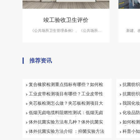
竣工验收卫生评价
《公共场所卫生管理条例》、《公共场所卫
新建、
生管理条例实施细则》（卫生部令80号）及
风系统
地方政府的规定，对新建、改建、扩建的公
共场所
共场所项目，应进行项目公共场所竣工验收
卫生评价。
推荐资讯
复合橡胶检测重点指标有哪些？如何检
抗菌纺织
测复合橡胶性能
目与标准
工业皮带检测项目有哪些？工业皮带性
抗菌纺织
能检测标准介绍
何检测抗
夹芯板检测怎么做？夹芯板检测项目大
我国化妆
盘点
系解析
低烟无卤电缆料阻燃性测试：低烟无卤
化妆品防
电缆料物理机械性能测试
有否超标
体外抗菌实验方法有几种？体外抗菌实
如何检测
验的样品要求
重要指标
体外抗菌实验方法介绍 ：抑菌实验方法
科普小知
和杀菌实验方法
项目有哪